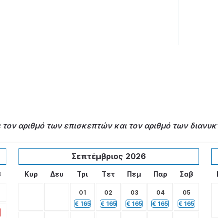
ε τον αριθμό των επισκεπτών και τον αριθμό των διανυ
Σεπτέμβριος
2026
β
Κυρ
Δευ
Τρι
Τετ
Πεμ
Παρ
Σαβ
01
02
03
04
05
€
165
€
165
€
165
€
165
€
165