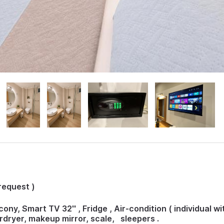
request )
cony, Smart TV 32'' , Fridge , Air-condition ( individual w
airdryer, makeup mirror, scale, sleepers .