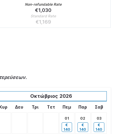
Non-refundable Rate
€
1,030
Standard Rate
€
1,169
κτερεύσεων.
Οκτώβριος
2026
Κυρ
Δευ
Τρι
Τετ
Πεμ
Παρ
Σαβ
01
02
03
€
€
€
140
140
140