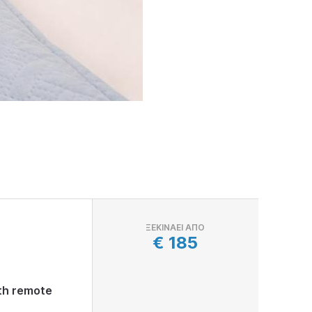
ΞΕΚΙΝΆΕΙ ΑΠΌ
€
185
ith remote